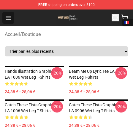
FREE
shipping on orders over $100
Wet Leg Shop - Official Wet Leg Merchandise Store
Open menu
Accueil
/
Boutique
Hands Illustration Graphic Tee
Beam Me Up Lyric Tee LA 1006
-20%
-20%
LA 1006 Wet Leg T-Shirts
Wet Leg T-Shirts
24,38 € - 28,06 €
24,38 € - 28,06 €
Catch These Fists Graphic Tee
Catch These Fists Graphic Tee
-20%
-20%
LA 1006 Wet Leg T-Shirts
LA 0906 Wet Leg T-Shirts
24,38 € - 28,06 €
24,38 € - 28,06 €