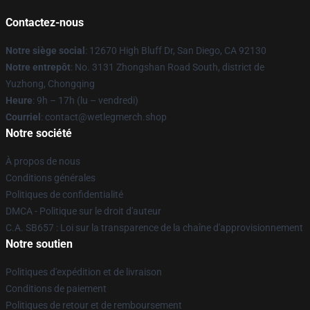
Contactez-nous
Notre siège social
: 12670 High Bluff Dr, San Diego, CA 92130
Notre entrepôt
: No. 3131 Zhongshan Road South, district de
Yuzhong, Chongqing
Heure
: 9h – 17h (lu – vendredi)
Courriel
: contact@wetlegmerch.shop
Notre société
À propos de nous
Conditions générales
Politiques de confidentialité
DMCA - Politique sur le droit d'auteur
C.A. SB657 : Loi sur la transparence de la chaîne d'approvisionnement
Notre soutien
Politiques d'expédition et de livraison
Conditions de paiement
Politiques de retour et de remboursement