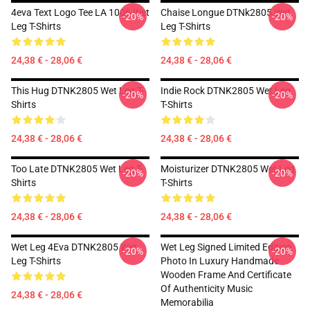
4eva Text Logo Tee LA 1006 Wet
Chaise Longue DTNk2805 Wet
-20%
-20%
Leg T-Shirts
Leg T-Shirts
24,38 € - 28,06 €
24,38 € - 28,06 €
This Hug DTNK2805 Wet Leg T-
Indie Rock DTNK2805 Wet Leg
-20%
-20%
Shirts
T-Shirts
24,38 € - 28,06 €
24,38 € - 28,06 €
Too Late DTNK2805 Wet Leg T-
Moisturizer DTNK2805 Wet Leg
-20%
-20%
Shirts
T-Shirts
24,38 € - 28,06 €
24,38 € - 28,06 €
Wet Leg 4Eva DTNK2805 Wet
Wet Leg Signed Limited Edition
-20%
-20%
Leg T-Shirts
Photo In Luxury Handmade
Wooden Frame And Certificate
Of Authenticity Music
24,38 € - 28,06 €
Memorabilia