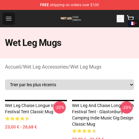
FREE
shipping on orders over $100
Wet Leg Shop - Official Wet Leg Merchandise Store
Open menu
Wet Leg Mugs
Accueil
/
Wet Leg Accessories
/
Wet Leg Mugs
Wet Leg Chaise Longue In A
Wet Leg And Chaise Longue In A
-20%
-20%
Festival Tent Classic Mug
Festival Tent - Glastonbury
Camping Indie Music Gig Design
Classic Mug
23,00 € - 26,68 €