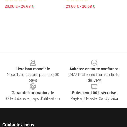
23,00 € - 26,68 €
23,00 € - 26,68 €
Footer
Livraison mondiale
Achetez en toute confiance
Nous livrons dans plus de 200
24/7 Protected from clicks to
pays
delivery
Garantie internationale
Paiement 100% sécurisé
Offert dans le pays d'utilisation
PayPal / MasterCard / Visa
Contactez-nous