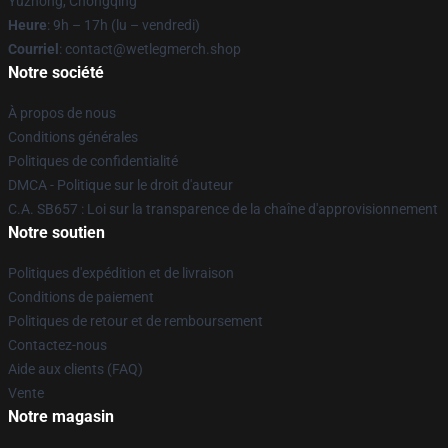
Yuzhong, Chongqing
Heure
: 9h – 17h (lu – vendredi)
Courriel
: contact@wetlegmerch.shop
Notre société
À propos de nous
Conditions générales
Politiques de confidentialité
DMCA - Politique sur le droit d'auteur
C.A. SB657 : Loi sur la transparence de la chaîne d'approvisionnement
Notre soutien
Politiques d'expédition et de livraison
Conditions de paiement
Politiques de retour et de remboursement
Contactez-nous
Aide aux clients (FAQ)
Vente
Notre magasin