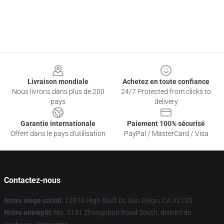
Footer
Livraison mondiale
Achetez en toute confiance
Nous livrons dans plus de 200
24/7 Protected from clicks to
pays
delivery
Garantie internationale
Paiement 100% sécurisé
Offert dans le pays d'utilisation
PayPal / MasterCard / Visa
Contactez-nous
Notre siège social
: 12670 High Bluff Dr, San Diego, CA 92130
Notre entrepôt
: No. 3131 Zhongshan Road South, district de