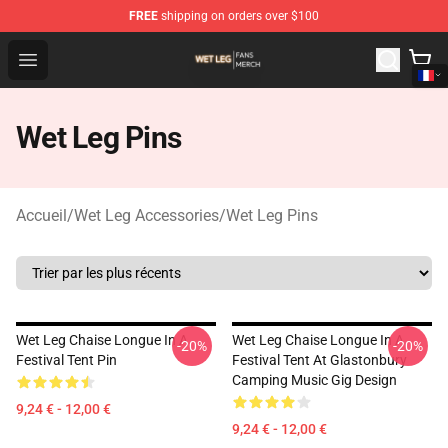
FREE
shipping on orders over $100
Wet Leg Shop - Official Wet Leg Merchandise Store
Open menu
Wet Leg Pins
Accueil
/
Wet Leg Accessories
/
Wet Leg Pins
Wet Leg Chaise Longue In A
Wet Leg Chaise Longue In A
-20%
-20%
Festival Tent Pin
Festival Tent At Glastonbury
Camping Music Gig Design
9,24 € - 12,00 €
9,24 € - 12,00 €