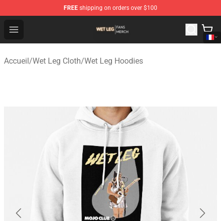
FREE
shipping on orders over $100
Wet Leg Shop - Official Wet Leg Merchandise Store
Open menu
Accueil
/
Wet Leg Cloth
/
Wet Leg Hoodies