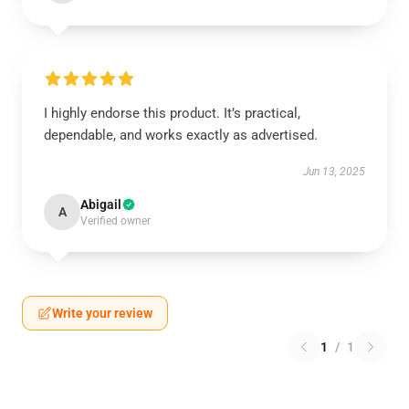
I highly endorse this product. It’s practical,
dependable, and works exactly as advertised.
Jun 13, 2025
Abigail
A
Verified owner
Write your review
1
/
1