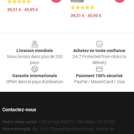
Hoodie
39,51 € - 45,95 €
39,51 € - 45,95 €
Footer
Livraison mondiale
Achetez en toute confiance
Nous livrons dans plus de 200
24/7 Protected from clicks to
pays
delivery
Garantie internationale
Paiement 100% sécurisé
Offert dans le pays d'utilisation
PayPal / MasterCard / Visa
Contactez-nous
Notre siège social
: 12670 High Bluff Dr, San Diego, CA 92130
Notre entrepôt
: No. 3131 Zhongshan Road South, district de