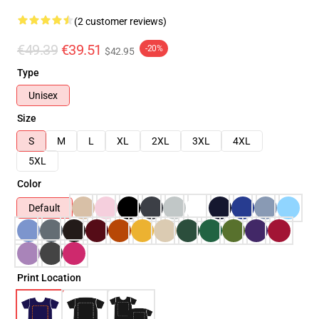
(2 customer reviews)
€49.39
€39.51
-20%
$42.95
Type
Unisex
Size
S
M
L
XL
2XL
3XL
4XL
5XL
Color
Default
Print Location