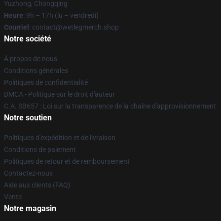
Yuzhong, Chongqing
Heure
: 9h – 17h (lu – vendredi)
Courriel
: contact@wetlegmerch.shop
Notre société
À propos de nous
Conditions générales
Politiques de confidentialité
DMCA - Politique sur le droit d'auteur
C.A. SB657 : Loi sur la transparence de la chaîne d'approvisionnement
Notre soutien
Politiques d'expédition et de livraison
Conditions de paiement
Politiques de retour et de remboursement
Contactez-nous
Aide aux clients (FAQ)
Vente
Notre magasin