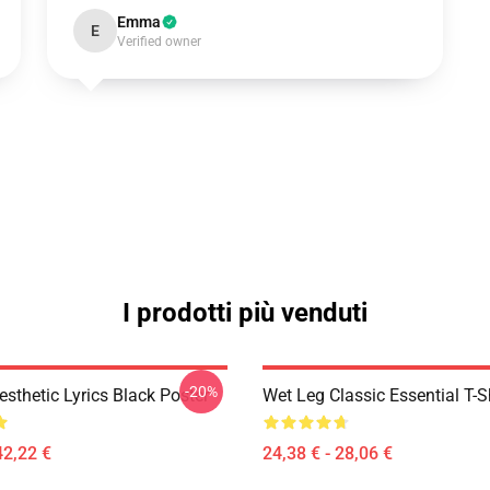
Emma
E
Verified owner
I prodotti più venduti
-20%
sthetic Lyrics Black Poster
Wet Leg Classic Essential T-S
42,22 €
24,38 € - 28,06 €