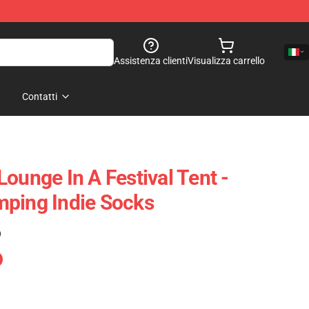
Assistenza clienti
Visualizza carrello
Contatti
ounge In A Festival Tent -
mping Indie Socks
)