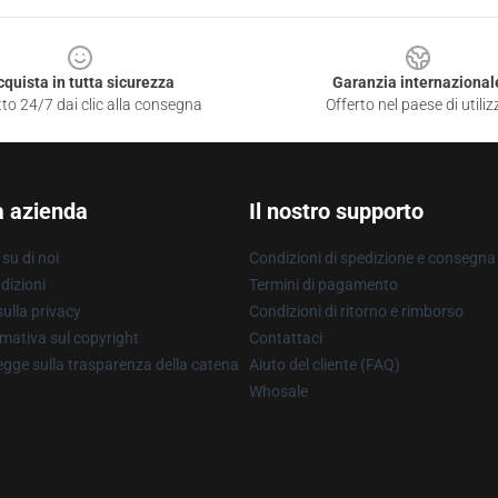
cquista in tutta sicurezza
Garanzia internazional
to 24/7 dai clic alla consegna
Offerto nel paese di utiliz
a azienda
Il nostro supporto
su di noi
Condizioni di spedizione e consegna
dizioni
Termini di pagamento
ulla privacy
Condizioni di ritorno e rimborso
mativa sul copyright
Contattaci
gge sulla trasparenza della catena
Aiuto del cliente (FAQ)
Whosale