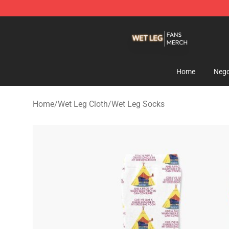
Wet Leg Shop - Official Wet Leg Merchandise Store
Home
Nego
Home
/
Wet Leg Cloth
/
Wet Leg Socks