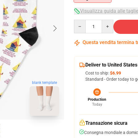
Visualizza guida alle tagli
Quantity
Questa vendita termina 
Deliver to United States
Cost to ship:
$6.99
Standard - Order today to g
blank template
Production
Today
Transazione sicura
Consegna mondiale a domici