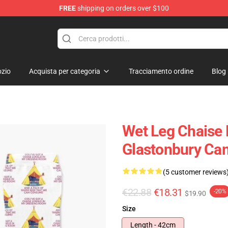
FREE
shipping on orders over $100
zio
Acquista per categoria
Tracciamento ordine
Blog
Wet Leg Chaise L
Glastonbury Ca
(5 customer reviews
€22.88
€18.31
-20%
$19.90
Size
Length - 42cm