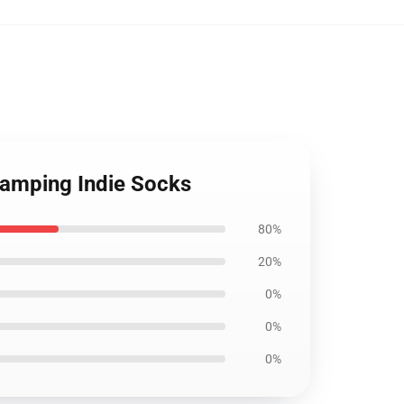
 Camping Indie Socks
80%
20%
0%
0%
0%