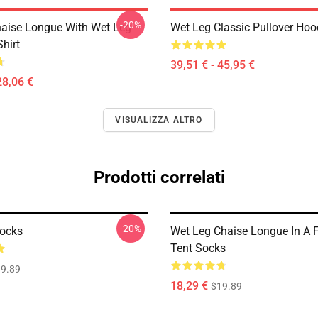
-20%
aise Longue With Wet Leg
Wet Leg Classic Pullover Hoo
Shirt
39,51 € - 45,95 €
28,06 €
VISUALIZZA ALTRO
Prodotti correlati
-20%
ocks
Wet Leg Chaise Longue In A F
Tent Socks
9.89
18,29 €
$19.89