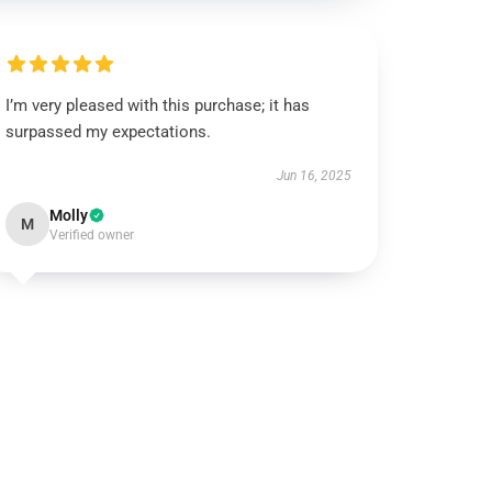
I’m very pleased with this purchase; it has
surpassed my expectations.
Jun 16, 2025
Molly
M
Verified owner