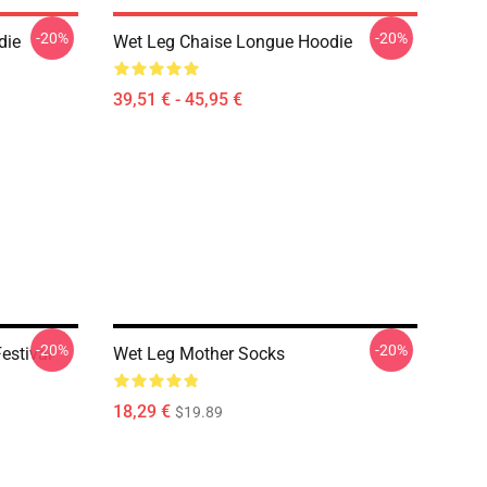
-20%
-20%
die
Wet Leg Chaise Longue Hoodie
39,51 € - 45,95 €
-20%
-20%
estival
Wet Leg Mother Socks
18,29 €
$19.89