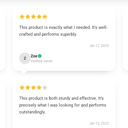
This product is exactly what I needed. It's well-
crafted and performs superbly.
Jun 17, 2025
Zoe
Z
Verified owner
This product is both sturdy and effective. It’s
precisely what I was looking for and performs
outstandingly.
Jun 13, 2025