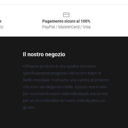
e
Pagamento sicuro al 100%
zo
PayPal / MasterCard / Visa
Il nostro negozio
Offriamo prodotti di alta qualità che sono
specificamente progettati dal nostro team di
livello mondiale. Forniamo una varietà di prodotti
che sono sia elegante e bella. Questo non è solo
per mostrare il vostro stile individuale, ma anche
per voi di condividere la vostra individualità con
gli altri.