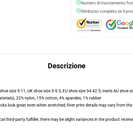
Numero di tracciamento forni
Rimborso completo se il pro
Descrizione
shoe size 5-11, UK shoe size 3-9.5, EU shoe size 34-42.5, men's AU shoe s
terials), 22% nylon, 15% cotton, 4% spandex, 1% rubber
socks look great even when stretched; finer print details may vary from th
al third-party fulfiller, there may be slight variances in the product receiv