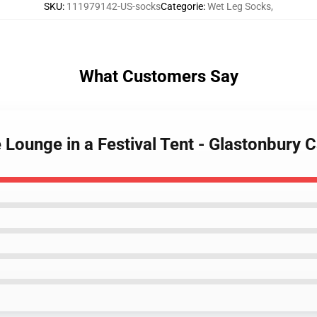
SKU
:
111979142-US-socks
Categorie
:
Wet Leg Socks
,
What Customers Say
 Lounge in a Festival Tent - Glastonbury