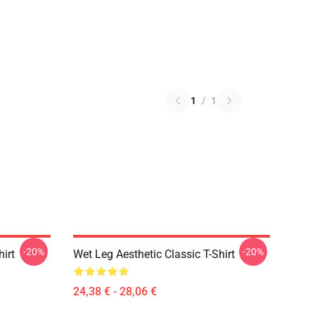
1
/
1
-20%
-20%
hirt
Wet Leg Aesthetic Classic T-Shirt
24,38 € - 28,06 €