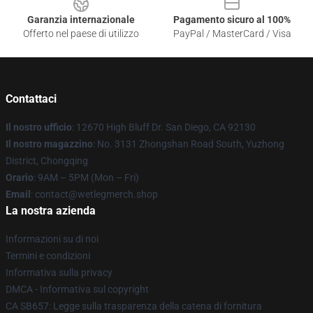
Garanzia internazionale
Pagamento sicuro al 100%
Offerto nel paese di utilizzo
PayPal / MasterCard / Visa
Contattaci
Il nostro ufficio
: 12670 High Bluff Dr. San Diego, CA 92130
Il nostro magazzino
: No. 3131 Zhongshan Road South, Yuzhong
District, Chongqing
Orario
: 9AM – 5PM (Mon – Fri)
Email
: contact@wetlegmerch.shop
La nostra azienda
Informazioni su di noi
Termini e condizioni
Informativa sulla privacy
DMCA - Informativa sul copyright
CA SB657: Legge sulla trasparenza della catena di fornitura