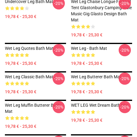
Undercover Leg Bath Mat
Wet Leg Chaise Longue Festival
-20%
-20%
Tent Glastonbury Camping Indie
Music Gig Glasto Design Bath
19,78 € - 25,30 €
Mat
19,78 € - 25,30 €
Wet Leg Quotes Bath Mat
Wet Leg - Bath Mat
-20%
-20%
19,78 € - 25,30 €
19,78 € - 25,30 €
Wet Leg Classic Bath Mat
Wet Leg Butterer Bath Mat
-20%
-20%
19,78 € - 25,30 €
19,78 € - 25,30 €
Wet Leg Muffin Butterer Bath
WET LEG Wet Dream Bath Mat
-20%
-20%
Mat
19,78 € - 25,30 €
19,78 € - 25,30 €