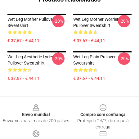
Wet Leg Mother Pullover
Wet Leg Mother Worrier
-20%
-20%
Sweatshirt
Pullover Sweatshirt
€ 37,67 - € 44,11
€ 37,67 - € 44,11
Wet Leg Aesthetic Lyrics
Wet Leg Plain Pullover
-20%
-20%
Pullover Sweatshirt
Sweatshirt
€ 37,67 - € 44,11
€ 37,67 - € 44,11
Footer
Envio mundial
Compre com confiança
Enviamos para mais de 200 países
Protegido 24/7, do clique à
entrega