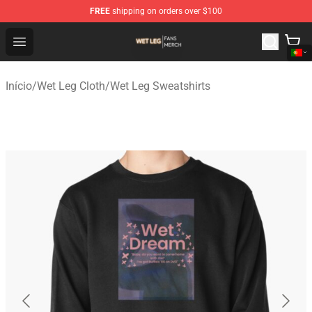
FREE
shipping on orders over $100
Wet Leg Shop - Official Wet Leg Merchandise Store
Open menu
Início
/
Wet Leg Cloth
/
Wet Leg Sweatshirts