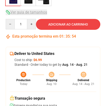
Ver guia de tamanhos
Quantity
ADICIONAR AO CARRINHO
Esta promoção termina em
01
:
35
:
53
Deliver to United States
Cost to ship:
$6.99
Standard - Order today to get by
Aug. 14 - Aug. 21
Production
Shipping
Delivered
Today
Aug. 10
Aug. 14 - Aug. 21
Transação segura
Entrega mundial na sua porta