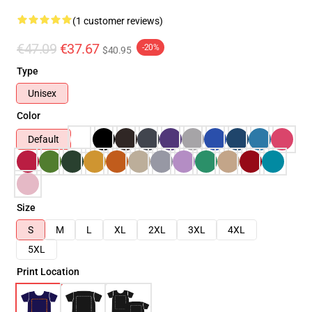
(1 customer reviews)
€47.09
€37.67
-20%
$40.95
Type
Unisex
Color
Default
Size
S
M
L
XL
2XL
3XL
4XL
5XL
Print Location