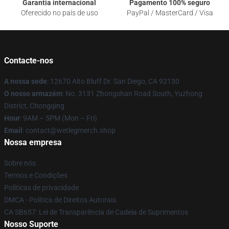
Garantia internacional
Pagamento 100% seguro
Oferecido no país de uso
PayPal / MasterCard / Visa
Contacte-nos
A nossa sede
: 12670 Alto Bluff Dr. San Diego, CA 92130
O nosso armazém
: No. 3131 Zhongshan Road South, Yuzhong
District, Chongqing
Hour
: 9AM – 5PM (Mon – Fri)
Email
: contact@wetlegmerch.shop
Nossa empresa
Sobre nós
Termos e Condições
Políticas de privacidade
DMCA - Política de Direitos Autorais
CA SB657: Lei de Transparência de Cadeia de Suprimentos
Nosso Suporte