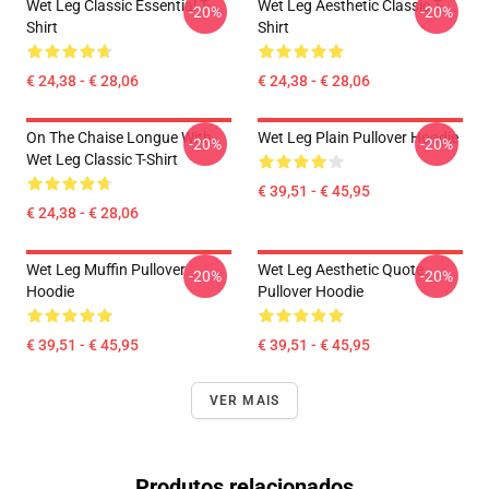
Wet Leg Classic Essential T-
Wet Leg Aesthetic Classic T-
-20%
-20%
Shirt
Shirt
€ 24,38 - € 28,06
€ 24,38 - € 28,06
On The Chaise Longue With
Wet Leg Plain Pullover Hoodie
-20%
-20%
Wet Leg Classic T-Shirt
€ 39,51 - € 45,95
€ 24,38 - € 28,06
Wet Leg Muffin Pullover
Wet Leg Aesthetic Quote
-20%
-20%
Hoodie
Pullover Hoodie
€ 39,51 - € 45,95
€ 39,51 - € 45,95
VER MAIS
Produtos relacionados