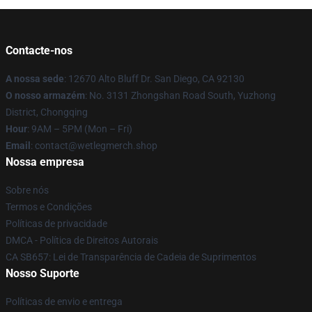
Contacte-nos
A nossa sede
: 12670 Alto Bluff Dr. San Diego, CA 92130
O nosso armazém
: No. 3131 Zhongshan Road South, Yuzhong
District, Chongqing
Hour
: 9AM – 5PM (Mon – Fri)
Email
: contact@wetlegmerch.shop
Nossa empresa
Sobre nós
Termos e Condições
Políticas de privacidade
DMCA - Política de Direitos Autorais
CA SB657: Lei de Transparência de Cadeia de Suprimentos
Nosso Suporte
Políticas de envio e entrega