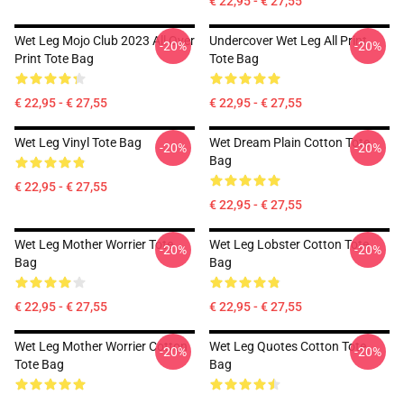
€ 22,95 - € 27,55
Wet Leg Mojo Club 2023 All Over
Undercover Wet Leg All Print
-20%
-20%
Print Tote Bag
Tote Bag
€ 22,95 - € 27,55
€ 22,95 - € 27,55
Wet Leg Vinyl Tote Bag
Wet Dream Plain Cotton Tote
-20%
-20%
Bag
€ 22,95 - € 27,55
€ 22,95 - € 27,55
Wet Leg Mother Worrier Tote
Wet Leg Lobster Cotton Tote
-20%
-20%
Bag
Bag
€ 22,95 - € 27,55
€ 22,95 - € 27,55
Wet Leg Mother Worrier Cotton
Wet Leg Quotes Cotton Tote
-20%
-20%
Tote Bag
Bag