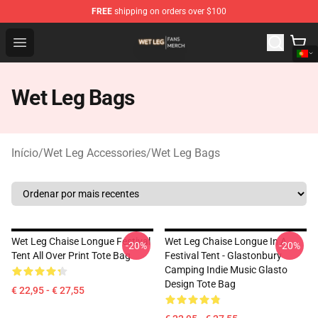
FREE
shipping on orders over $100
Wet Leg Shop - Official Wet Leg Merchandise Store
Open menu
Wet Leg Bags
Início
/
Wet Leg Accessories
/
Wet Leg Bags
Wet Leg Chaise Longue Festival
Wet Leg Chaise Longue In A
-20%
-20%
Tent All Over Print Tote Bag
Festival Tent - Glastonbury
Camping Indie Music Glasto
Design Tote Bag
€ 22,95 - € 27,55