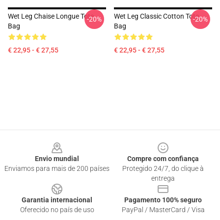
Wet Leg Chaise Longue Tote
Wet Leg Classic Cotton Tote
-20%
-20%
Bag
Bag
€ 22,95 - € 27,55
€ 22,95 - € 27,55
Footer
Envio mundial
Compre com confiança
Enviamos para mais de 200 países
Protegido 24/7, do clique à
entrega
Garantia internacional
Pagamento 100% seguro
Oferecido no país de uso
PayPal / MasterCard / Visa