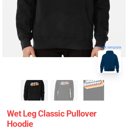
blank template
Wet Leg Classic Pullover
Hoodie