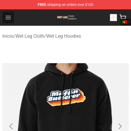
FREE
shipping on orders over $100
Wet Leg Shop - Official Wet Leg Merchandise Store
Open menu
Início
/
Wet Leg Cloth
/
Wet Leg Hoodies