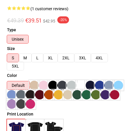
(1 customer reviews)
€49.39
€39.51
-20%
$42.95
Type
Unisex
Size
S
M
L
XL
2XL
3XL
4XL
5XL
Color
Default
Print Location