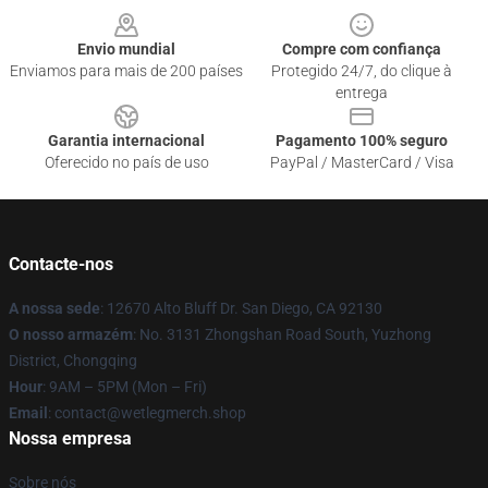
Envio mundial
Compre com confiança
Enviamos para mais de 200 países
Protegido 24/7, do clique à
entrega
Garantia internacional
Pagamento 100% seguro
Oferecido no país de uso
PayPal / MasterCard / Visa
Contacte-nos
A nossa sede
: 12670 Alto Bluff Dr. San Diego, CA 92130
O nosso armazém
: No. 3131 Zhongshan Road South, Yuzhong
District, Chongqing
Hour
: 9AM – 5PM (Mon – Fri)
Email
: contact@wetlegmerch.shop
Nossa empresa
Sobre nós