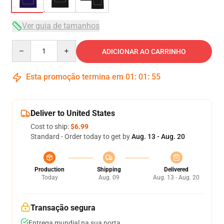
Ver guia de tamanhos
Quantity
ADICIONAR AO CARRINHO
Esta promoção termina em
01
:
01
:
54
Deliver to United States
Cost to ship:
$6.99
Standard - Order today to get by
Aug. 13 - Aug. 20
Production
Shipping
Delivered
Today
Aug. 09
Aug. 13 - Aug. 20
Transação segura
Entrega mundial na sua porta