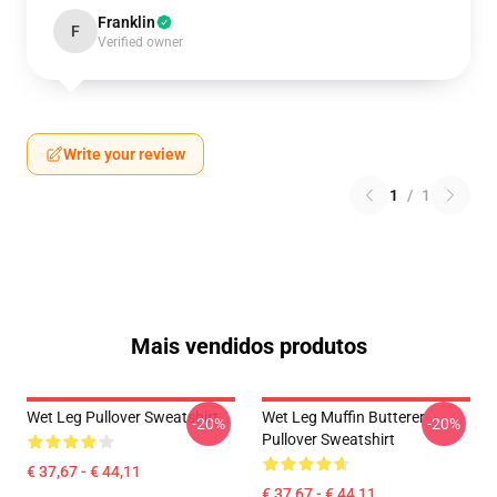
Franklin
F
Verified owner
Write your review
1
/
1
Mais vendidos produtos
Wet Leg Pullover Sweatshirt
Wet Leg Muffin Butterer
-20%
-20%
Pullover Sweatshirt
€ 37,67 - € 44,11
€ 37,67 - € 44,11