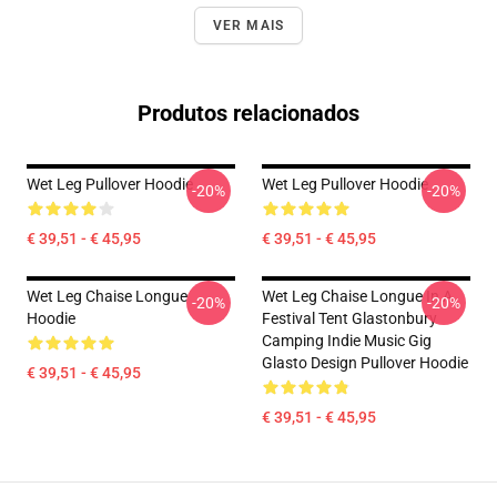
VER MAIS
Produtos relacionados
Wet Leg Pullover Hoodie
Wet Leg Pullover Hoodie
-20%
-20%
€ 39,51 - € 45,95
€ 39,51 - € 45,95
Wet Leg Chaise Longue
Wet Leg Chaise Longue In A
-20%
-20%
Hoodie
Festival Tent Glastonbury
Camping Indie Music Gig
Glasto Design Pullover Hoodie
€ 39,51 - € 45,95
€ 39,51 - € 45,95
Footer