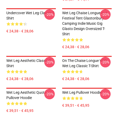
Undercover Wet Leg Classic T-
Wet Leg Chaise Longue In A
-20%
-20%
Shirt
Festival Tent Glastonbury
Camping Indie Music Gig
Glasto Design Oversized T-
€ 24,38 - € 28,06
Shirt
€ 24,38 - € 28,06
Wet Leg Aesthetic Classic T-
On The Chaise Longue With
-20%
-20%
Shirt
Wet Leg Classic T-Shirt
€ 24,38 - € 28,06
€ 24,38 - € 28,06
Wet Leg Aesthetic Quote
Wet Leg Pullover Hoodie
-20%
-20%
Pullover Hoodie
€ 39,51 - € 45,95
€ 39,51 - € 45,95