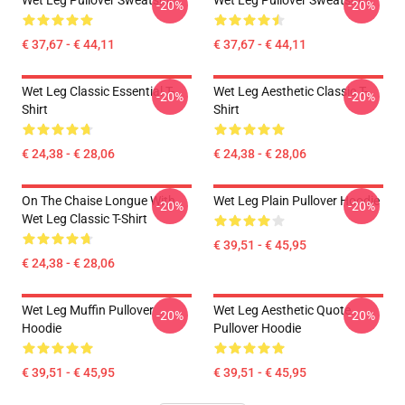
Wet Leg Pullover Sweatshirt
Wet Leg Pullover Sweatshirt
-20%
-20%
€ 37,67 - € 44,11
€ 37,67 - € 44,11
Wet Leg Classic Essential T-
Wet Leg Aesthetic Classic T-
-20%
-20%
Shirt
Shirt
€ 24,38 - € 28,06
€ 24,38 - € 28,06
On The Chaise Longue With
Wet Leg Plain Pullover Hoodie
-20%
-20%
Wet Leg Classic T-Shirt
€ 39,51 - € 45,95
€ 24,38 - € 28,06
Wet Leg Muffin Pullover
Wet Leg Aesthetic Quote
-20%
-20%
Hoodie
Pullover Hoodie
€ 39,51 - € 45,95
€ 39,51 - € 45,95