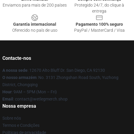
Enviamos para mais de 200 países
Protegido 24/7, do clique à
entrega
Garantia internacional
Pagamento 100% seguro
Oferecido no país de uso
PayPal / MasterCard / Visa
Contacte-nos
A nossa sede
: 12670 Alto Bluff Dr. San Diego, CA 92130
O nosso armazém
: No. 3131 Zhongshan Road South, Yuzhong
District, Chongqing
Hour
: 9AM – 5PM (Mon – Fri)
Email
: contact@wetlegmerch.shop
Nossa empresa
Sobre nós
Termos e Condições
Políticas de privacidade