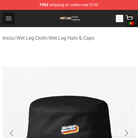
FREE
shipping on orders over $100
Wet Leg Shop - Official Wet Leg Merchandise Store
Open menu
Início
/
Wet Leg Cloth
/
Wet Leg Hats & Caps