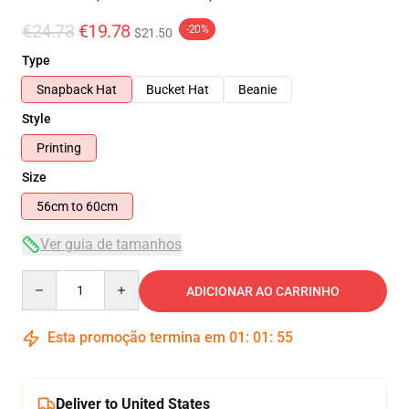
€24.73
€19.78
-20%
$21.50
Type
Snapback Hat
Bucket Hat
Beanie
Style
Printing
Size
56cm to 60cm
Ver guia de tamanhos
Quantity
ADICIONAR AO CARRINHO
Esta promoção termina em
01
:
01
:
54
Deliver to United States