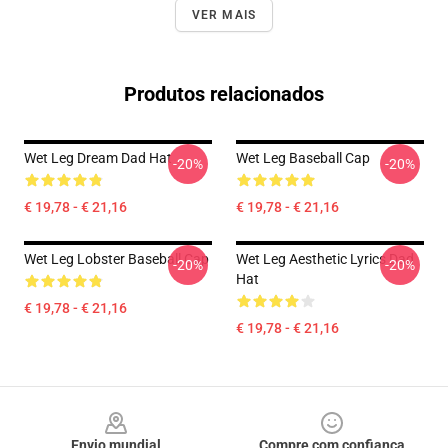
VER MAIS
Produtos relacionados
Wet Leg Dream Dad Hat
Wet Leg Baseball Cap
-20%
-20%
€ 19,78 - € 21,16
€ 19,78 - € 21,16
Wet Leg Lobster Baseball Cap
Wet Leg Aesthetic Lyrics Dad
-20%
-20%
Hat
€ 19,78 - € 21,16
€ 19,78 - € 21,16
Footer
Envio mundial
Compre com confiança