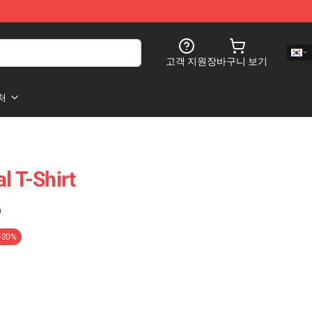
고객 지원
장바구니 보기
처
l T-Shirt
)
-20%