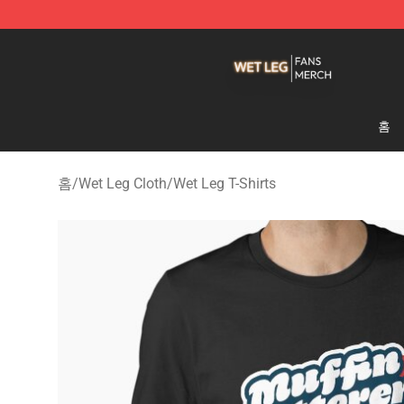
Wet Leg Shop - Official Wet Leg Merchandise Store
홈
홈
/
Wet Leg Cloth
/
Wet Leg T-Shirts