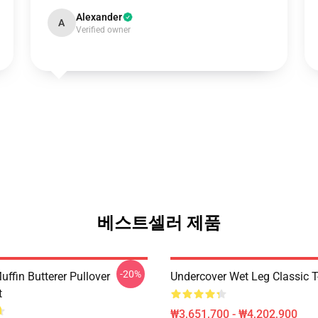
Alexander
A
Verified owner
베스트셀러 제품
-20%
ffin Butterer Pullover
Undercover Wet Leg Classic T
t
₩3,651,700 - ₩4,202,900