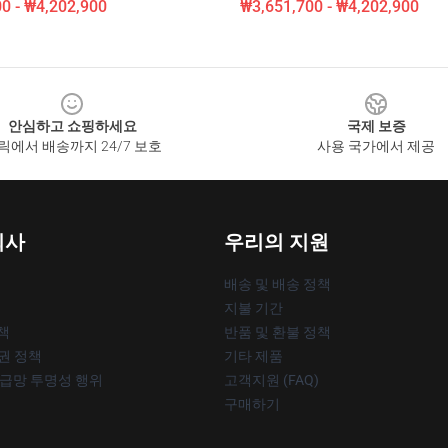
0 - ₩4,202,900
₩3,651,700 - ₩4,202,900
안심하고 쇼핑하세요
국제 보증
릭에서 배송까지 24/7 보호
사용 국가에서 제공
회사
우리의 지원
배송 및 배송 정책
지불 기간
책
반품 및 환불 정책
작권 정책
기타 제품
공급망 투명성 행위
고객지원 (FAQ)
구매하기