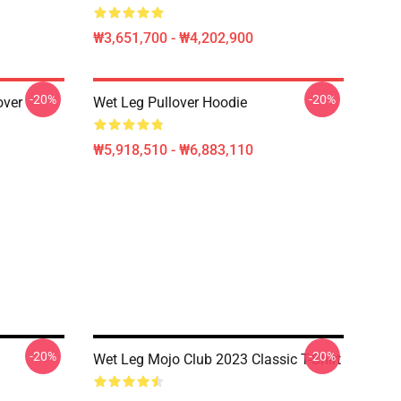
₩3,651,700 - ₩4,202,900
-20%
-20%
over
Wet Leg Pullover Hoodie
₩5,918,510 - ₩6,883,110
-20%
-20%
Wet Leg Mojo Club 2023 Classic T-Shirt