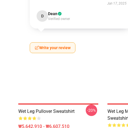
Jun 17, 2025
Dean
D
Verified owner
Write your review
-20%
Wet Leg Pullover Sweatshirt
Wet Leg Mu
Sweatshir
₩5,642,910 - ₩6,607,510