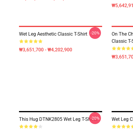
₩5,642,91
-20%
Wet Leg Aesthetic Classic T-Shirt
On The Ch
Classic T-
₩3,651,700 - ₩4,202,900
₩3,651,70
-20%
This Hug DTNK2805 Wet Leg T-Shirts
Wet Leg C