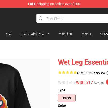
FREE
shipping on orders over $100
쇼핑
카테고리별 쇼핑
주문 추적
블로그
연락
Wet Leg Essentia
(3 customer reviews
₩45,646
₩36,517
$26.50
Type
Unisex
Color