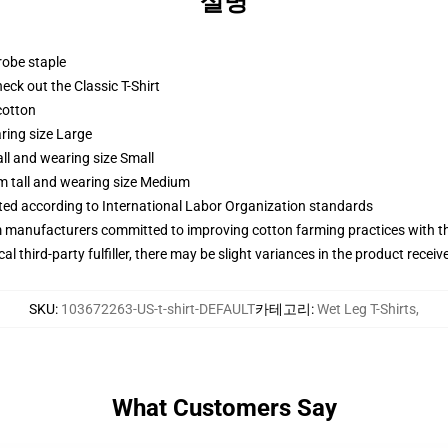
설명
robe staple
check out the Classic T-Shirt
cotton
ring size Large
ll and wearing size Small
m tall and wearing size Medium
uated according to International Labor Organization standards
m manufacturers committed to improving cotton farming practices with the
al third-party fulfiller, there may be slight variances in the product receiv
SKU
:
103672263-US-t-shirt-DEFAULT
카테고리
:
Wet Leg T-Shirts
,
What Customers Say