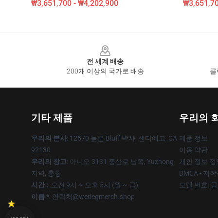
₩3,651,700 - ₩4,202,900
₩3,651,70
Footer
전 세계 배송
200개 이상의 국가로 배송
클
기타 제품
우리의 
우리의 본사
: 12670 높은 Bluff 박사, 샌디에고, CA
제품 정보
92130
이용 약관
우리의 창고
: 아니오 3131 중산로 남쪽, Yuzhong
개인 정보 정
지역, 충칭
DMCA - 저
시간 :
: 오전 9시 ~ 오후 5시 (월 ~ 금)
모델 번호: 
이름 *
: 연락처@wetlegmerch.shop