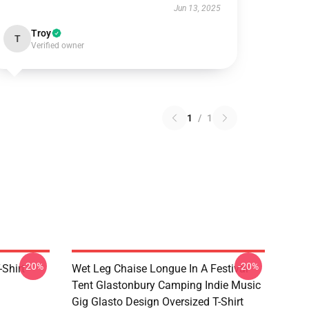
Jun 13, 2025
Troy
T
Verified owner
1
/
1
-20%
-20%
-Shirt
Wet Leg Chaise Longue In A Festival
Tent Glastonbury Camping Indie Music
Gig Glasto Design Oversized T-Shirt