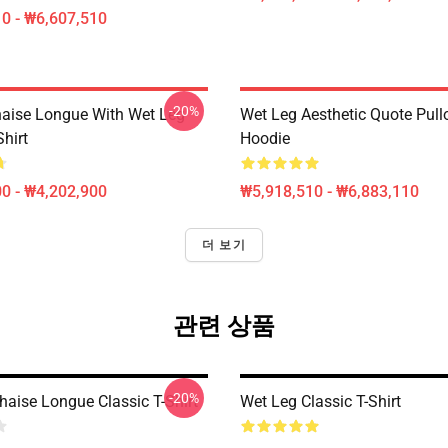
0 - ₩6,607,510
-20%
aise Longue With Wet Leg
Wet Leg Aesthetic Quote Pull
Shirt
Hoodie
0 - ₩4,202,900
₩5,918,510 - ₩6,883,110
더 보기
관련 상품
-20%
haise Longue Classic T-Shirt
Wet Leg Classic T-Shirt