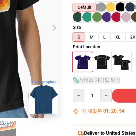
Default
Size
S
M
L
XL
2X
Print Location
사이즈 가이드 보기
blank template
Quantity
이 세일은
01
:
20
:
53
Deliver to United States