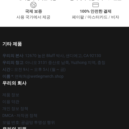
국제 보증
100% 안전한 결제
사용 국가에서 제공
페이팔 / 마스터카드 / 비자
기타 제품
우리의 본사
: 12670 높은 Bluff 박사, 샌디에고, CA 92130
우리의 창고
: 아니오 3131 중산로 남쪽, Yuzhong 지역, 충칭
시간 :
: 오전 9시 ~ 오후 5시 (월 ~ 금)
이름 *
: 연락처@wetlegmerch.shop
우리의 회사
제품 정보
이용 약관
개인 정보 정책
DMCA - 저작권 정책
모델 번호: 공급망 투명성 행위