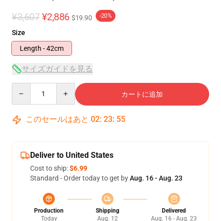
¥3,607
¥2,886
-20%
$19.90
Size
Length - 42cm
サイズガイドを見る
Quantity
カートに追加
このセールはあと
02
:
23
:
55
Deliver to United States
Cost to ship:
$6.99
Standard - Order today to get by
Aug. 16 - Aug. 23
Production
Shipping
Delivered
Today
Aug. 12
Aug. 16 - Aug. 23