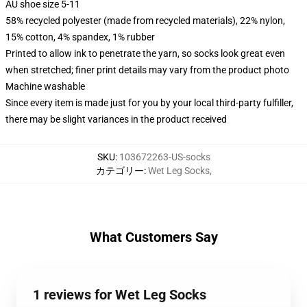
AU shoe size 5-11
58% recycled polyester (made from recycled materials), 22% nylon,
15% cotton, 4% spandex, 1% rubber
Printed to allow ink to penetrate the yarn, so socks look great even
when stretched; finer print details may vary from the product photo
Machine washable
Since every item is made just for you by your local third-party fulfiller,
there may be slight variances in the product received
SKU
:
103672263-US-socks
カテゴリー
:
Wet Leg Socks
,
What Customers Say
1 reviews for Wet Leg Socks