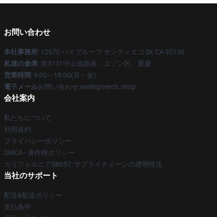
お問い合わせ
本社事務所
: 12670 ハイブルーフ サンディエゴ Dr, CA 92130
私達の倉庫
: 第3131中山道路南、ユゾン区、重慶
営業時間
: 9:00～18:00(月～金)
電子メール
お問い合わせ:wetlegmerch.shop
会社案内
私たちについて
利用規約
プライバシーポリシー
DMCA - 著作権ポリシー
カリフォルニアSB657: サプライチェーンの透明性法
当社のサポート
配送&配送ポリシー
支払条件