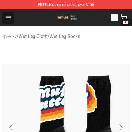
FREE
shipping on orders over $100
Wet Leg Shop - Official Wet Leg Merchandise Store
Open menu
ホーム
/
Wet Leg Cloth
/
Wet Leg Socks