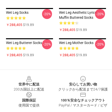
Wet Leg Socks
Wet Leg Aesthetic Lyrics
-20%
-20%
Muffin Buttered Socks
￥288,405
$19.89
￥288,405
$19.89
Wet Leg Butterer Socks
Wet Leg Mother Socks
-20%
-20%
￥288,405
$19.89
￥288,405
$19.89
Footer
世界中に配送
安心してお買い物
200カ国以上に配送
クリックから配送まで24/7保護
国際保証
100％安全なチェックアウト
使用国で提供
PayPal / マスターカード / ビザ