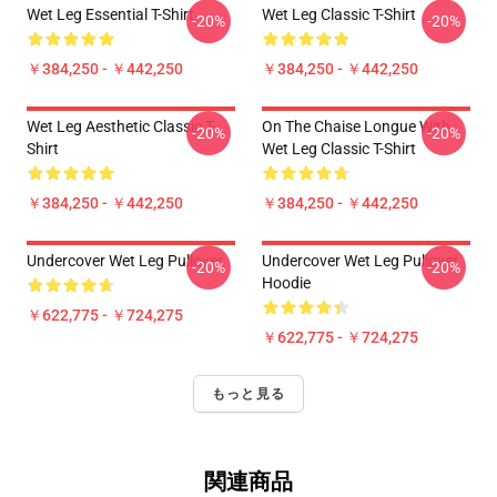
Wet Leg Essential T-Shirt
Wet Leg Classic T-Shirt
-20%
-20%
￥384,250 - ￥442,250
￥384,250 - ￥442,250
Wet Leg Aesthetic Classic T-
On The Chaise Longue With
-20%
-20%
Shirt
Wet Leg Classic T-Shirt
￥384,250 - ￥442,250
￥384,250 - ￥442,250
Undercover Wet Leg Pullover
Undercover Wet Leg Pullover
-20%
-20%
Hoodie
￥622,775 - ￥724,275
￥622,775 - ￥724,275
もっと見る
関連商品