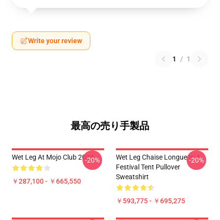
Write your review
1
/
1
最高の売り手製品
Wet Leg At Mojo Club 2023
Wet Leg Chaise Longue In A
-20%
-20%
Festival Tent Pullover
Sweatshirt
￥287,100 - ￥665,550
￥593,775 - ￥695,275