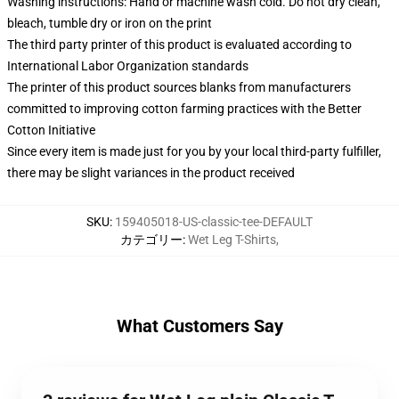
Washing instructions: Hand or machine wash cold. Do not dry clean,
bleach, tumble dry or iron on the print
The third party printer of this product is evaluated according to
International Labor Organization standards
The printer of this product sources blanks from manufacturers
committed to improving cotton farming practices with the Better
Cotton Initiative
Since every item is made just for you by your local third-party fulfiller,
there may be slight variances in the product received
SKU
:
159405018-US-classic-tee-DEFAULT
カテゴリー
:
Wet Leg T-Shirts
,
What Customers Say