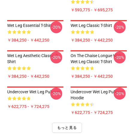
￥593,775 - ￥695,275
Wet Leg Essential T-Shirt
Wet Leg Classic T-Shirt
-20%
-20%
￥384,250 - ￥442,250
￥384,250 - ￥442,250
Wet Leg Aesthetic Classic T-
On The Chaise Longue With
-20%
-20%
Shirt
Wet Leg Classic T-Shirt
￥384,250 - ￥442,250
￥384,250 - ￥442,250
Undercover Wet Leg Pullover
Undercover Wet Leg Pullover
-20%
-20%
Hoodie
￥622,775 - ￥724,275
￥622,775 - ￥724,275
もっと見る