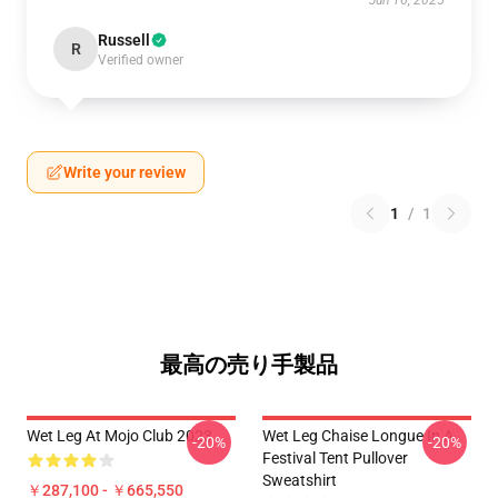
Jun 16, 2025
Russell
R
Verified owner
Write your review
1
/
1
最高の売り手製品
Wet Leg At Mojo Club 2023
Wet Leg Chaise Longue In A
-20%
-20%
Festival Tent Pullover
Sweatshirt
￥287,100 - ￥665,550