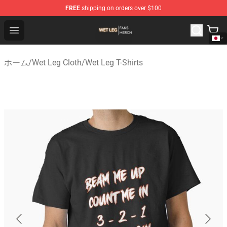
FREE
shipping on orders over $100
Wet Leg Shop - Official Wet Leg Merchandise Store
Open menu
ホーム
/
Wet Leg Cloth
/
Wet Leg T-Shirts