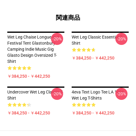
関連商品
Wet Leg Chaise Longue In A
Wet Leg Classic Essential T-
-20%
-20%
Festival Tent Glastonbury
Shirt
Camping Indie Music Gig
Glasto Design Oversized T-
￥384,250 - ￥442,250
Shirt
￥384,250 - ￥442,250
Undercover Wet Leg Classic T-
4eva Text Logo Tee LA 1006
-20%
-20%
Shirt
Wet Leg T-Shirts
￥384,250 - ￥442,250
￥384,250 - ￥442,250
Footer