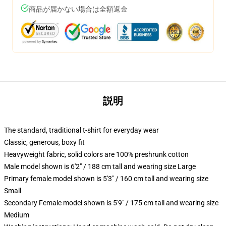
商品が届かない場合は全額返金
説明
The standard, traditional t-shirt for everyday wear
Classic, generous, boxy fit
Heavyweight fabric, solid colors are 100% preshrunk cotton
Male model shown is 6'2" / 188 cm tall and wearing size Large
Primary female model shown is 5'3" / 160 cm tall and wearing size
Small
Secondary Female model shown is 5'9" / 175 cm tall and wearing size
Medium