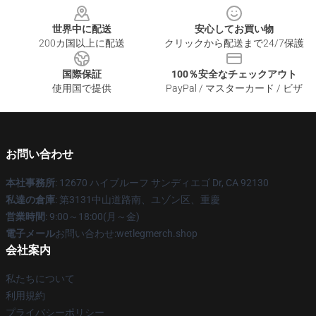
世界中に配送
安心してお買い物
200カ国以上に配送
クリックから配送まで24/7保護
国際保証
100％安全なチェックアウト
使用国で提供
PayPal / マスターカード / ビザ
お問い合わせ
本社事務所
: 12670 ハイブルーフ サンディエゴ Dr, CA 92130
私達の倉庫
: 第3131中山道路南、ユゾン区、重慶
営業時間
: 9:00～18:00(月～金)
電子メール
お問い合わせ:wetlegmerch.shop
会社案内
私たちについて
利用規約
プライバシーポリシー