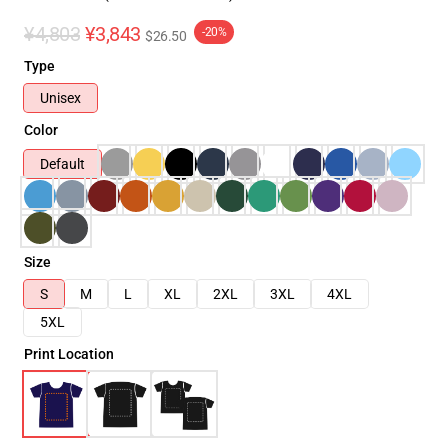
¥4,803
¥3,843
-20%
$26.50
Type
Unisex
Color
Default
Size
S
M
L
XL
2XL
3XL
4XL
5XL
Print Location