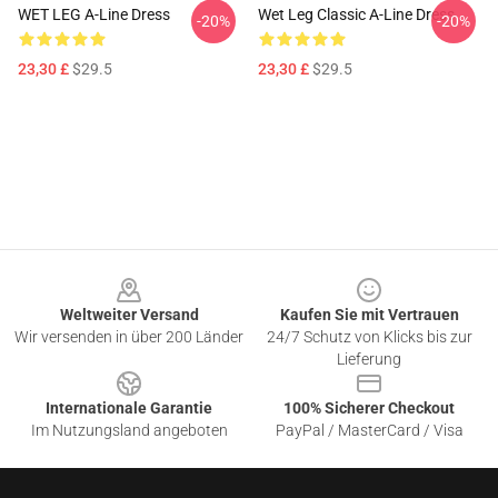
WET LEG A-Line Dress
Wet Leg Classic A-Line Dress
-20%
-20%
23,30 £
$29.5
23,30 £
$29.5
Footer
Weltweiter Versand
Kaufen Sie mit Vertrauen
Wir versenden in über 200 Länder
24/7 Schutz von Klicks bis zur
Lieferung
Internationale Garantie
100% Sicherer Checkout
Im Nutzungsland angeboten
PayPal / MasterCard / Visa