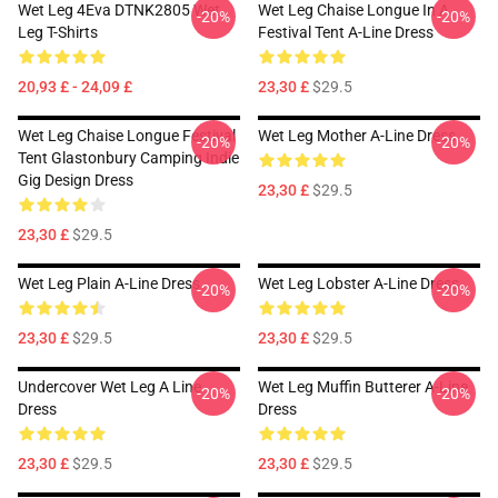
Wet Leg 4Eva DTNK2805 Wet
Wet Leg Chaise Longue In A
-20%
-20%
Leg T-Shirts
Festival Tent A-Line Dress
20,93 £ - 24,09 £
23,30 £
$29.5
Wet Leg Chaise Longue Festival
Wet Leg Mother A-Line Dress
-20%
-20%
Tent Glastonbury Camping Indie
Gig Design Dress
23,30 £
$29.5
23,30 £
$29.5
Wet Leg Plain A-Line Dress
Wet Leg Lobster A-Line Dress
-20%
-20%
23,30 £
$29.5
23,30 £
$29.5
Undercover Wet Leg A Line
Wet Leg Muffin Butterer A-Line
-20%
-20%
Dress
Dress
23,30 £
$29.5
23,30 £
$29.5