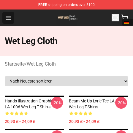
FREE
shipping on orders over $100
Wet Leg Shop - Official Wet Leg Merchandise Store
Open menu
Wet Leg Cloth
Startseite
/
Wet Leg Cloth
Hands Illustration Graphic Tee
Beam Me Up Lyric Tee LA 1006
-20%
-20%
LA 1006 Wet Leg T-Shirts
Wet Leg T-Shirts
20,93 £ - 24,09 £
20,93 £ - 24,09 £