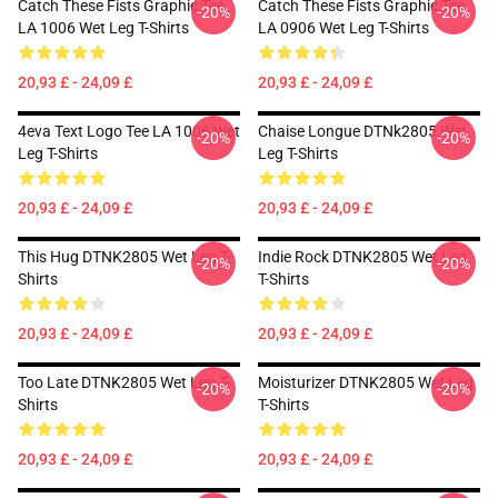
Catch These Fists Graphic Tee
Catch These Fists Graphic Tee
-20%
-20%
LA 1006 Wet Leg T-Shirts
LA 0906 Wet Leg T-Shirts
20,93 £ - 24,09 £
20,93 £ - 24,09 £
4eva Text Logo Tee LA 1006 Wet
Chaise Longue DTNk2805 Wet
-20%
-20%
Leg T-Shirts
Leg T-Shirts
20,93 £ - 24,09 £
20,93 £ - 24,09 £
This Hug DTNK2805 Wet Leg T-
Indie Rock DTNK2805 Wet Leg
-20%
-20%
Shirts
T-Shirts
20,93 £ - 24,09 £
20,93 £ - 24,09 £
Too Late DTNK2805 Wet Leg T-
Moisturizer DTNK2805 Wet Leg
-20%
-20%
Shirts
T-Shirts
20,93 £ - 24,09 £
20,93 £ - 24,09 £