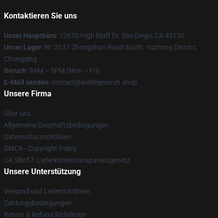
Kontaktieren Sie uns
Unser Hauptbüro
: 12670 High Bluff Dr. San Diego, CA 92130
Unser Lager
: Nr. 3131 Zhongshan Road South, Yuzhong District,
Chongqing
Geruch
: 9AM – 5PM (Mon – Fri)
E-Mail senden
: contact@wetlegmerch.shop
Unsere Firma
Über uns
Allgemeine Geschäftsbedingungen
Datenschutzrichtlinien
DMCA - Copyright Policy
CA SB657: Lieferkettentransparenzgesetz
Unsere Unterstützung
Versand und Lieferrichtlinien
Zahlungsbedingungen
Return & Refund Richtlinien