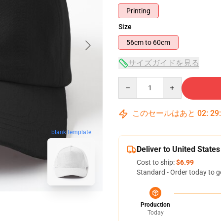
Printing
Size
56cm to 60cm
サイズガイドを見る
Quantity
このセールはあと
02
:
29
blank template
Deliver to United States
Cost to ship:
$6.99
Standard - Order today to g
Production
Today