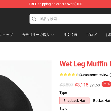
FREE
shipping on orders over $100
ショップ
カテゴリーで購入
注文追跡
ブログ
お
Wet Leg Muffin 
(4 customer reviews
¥3,897
¥3,118
-20%
$21.50
Type
Snapback Hat
Bucket Hat
Style