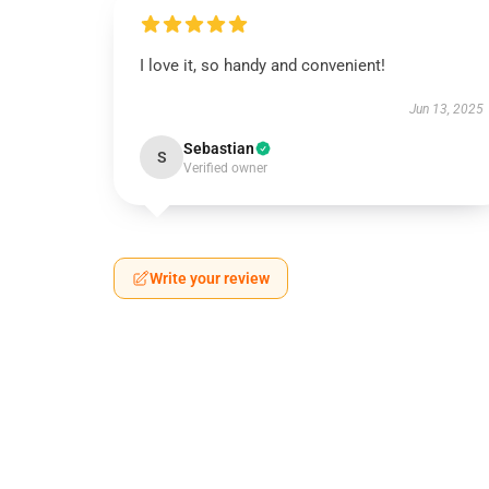
I love it, so handy and convenient!
Jun 13, 2025
Sebastian
S
Verified owner
Write your review