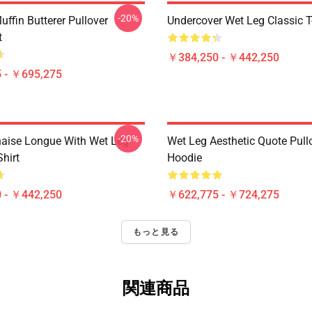
-20%
ffin Butterer Pullover
Undercover Wet Leg Classic T
t
￥384,250 - ￥442,250
 - ￥695,275
-20%
aise Longue With Wet Leg
Wet Leg Aesthetic Quote Pull
Shirt
Hoodie
 - ￥442,250
￥622,775 - ￥724,275
もっと見る
関連商品