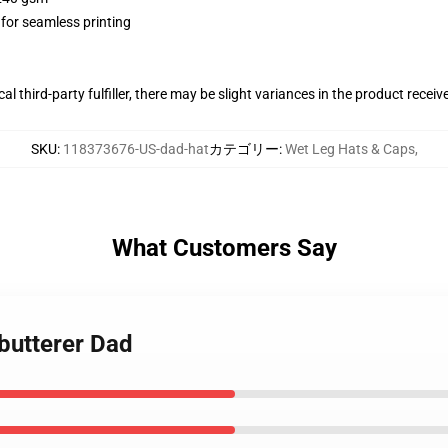
 for seamless printing
al third-party fulfiller, there may be slight variances in the product receiv
SKU
:
118373676-US-dad-hat
カテゴリー
:
Wet Leg Hats & Caps
,
What Customers Say
 butterer Dad