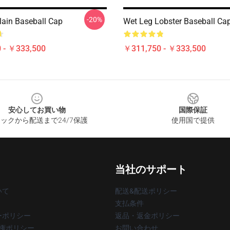
-20%
lain Baseball Cap
Wet Leg Lobster Baseball Ca
 - ￥333,500
￥311,750 - ￥333,500
安心してお買い物
国際保証
ックから配送まで24/7保護
使用国で提供
当社のサポート
いて
配送&配送ポリシー
支払条件
ーポリシー
返品・返金ポリシー
著作権ポリシー
お問い合わせ