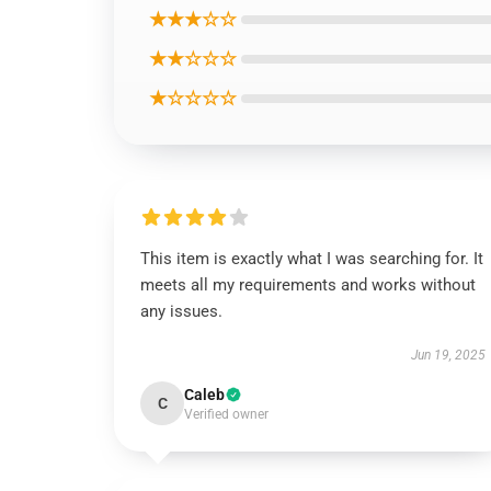
★★★☆☆
★★☆☆☆
★☆☆☆☆
This item is exactly what I was searching for. It
meets all my requirements and works without
any issues.
Jun 19, 2025
Caleb
C
Verified owner