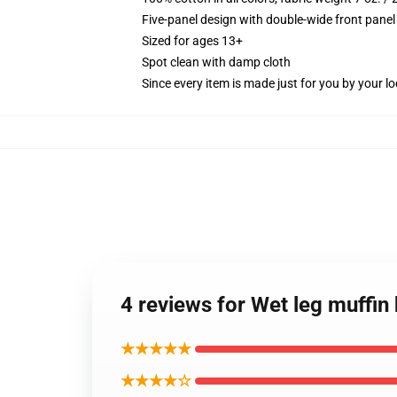
Five-panel design with double-wide front panel
Sized for ages 13+
Spot clean with damp cloth
Since every item is made just for you by your loc
4 reviews for Wet leg muffin
★★★★★
★★★★☆