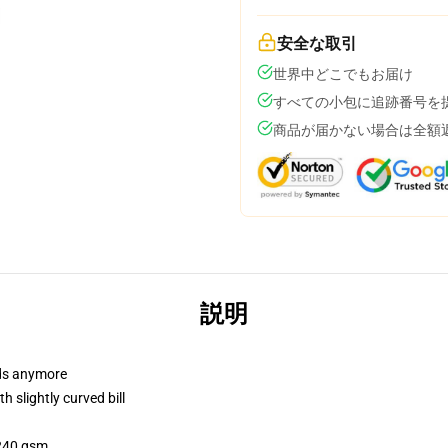
安全な取引
世界中どこでもお届け
すべての小包に追跡番号を
商品が届かない場合は全額
説明
dads anymore
 slightly curved bill
 240 gsm