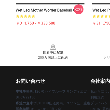
-20%
Wet Leg Mother Worrier Baseball Cap
Wet Leg P
￥311,750 - ￥333,500
￥311,750
Footer
世界中に配送
200カ国以上に配送
クリ
お問い合わせ
会社案内
本社事務所
: 12670 ハイブルーフ サンディエゴ
私たちにつ
Dr, CA 92130
利用規約
私達の倉庫
: 第3131中山道路南、ユゾン区、重慶
プライバシ
営業時間
: 9:00～18:00(月～金)
DMCA - 