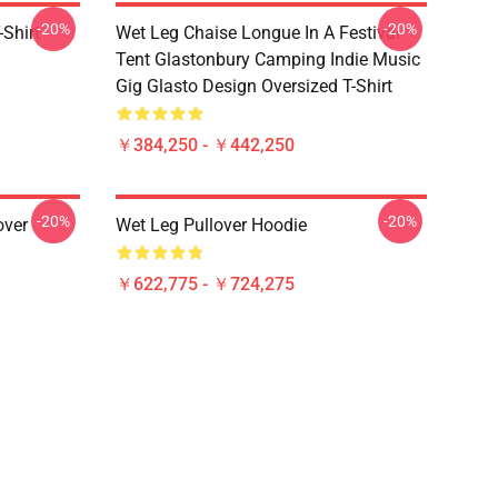
-20%
-20%
-Shirt
Wet Leg Chaise Longue In A Festival
Tent Glastonbury Camping Indie Music
Gig Glasto Design Oversized T-Shirt
￥384,250 - ￥442,250
-20%
-20%
over
Wet Leg Pullover Hoodie
￥622,775 - ￥724,275