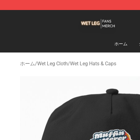
Wet Leg Shop - Official Wet Leg Merchandise Store
ホーム
ホーム
/
Wet Leg Cloth
/
Wet Leg Hats & Caps