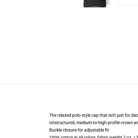
The relaxed polo-style cap that isn't just for 
Unstructured, medium-to-high-profile crown with
Buckle closure for adjustable fit
100% cotton in all colors, fabric weight 7 oz. /