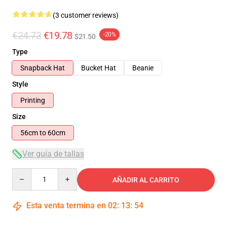
(3 customer reviews)
€24.73
€19.78
-20%
$21.50
Type
Snapback Hat
Bucket Hat
Beanie
Style
Printing
Size
56cm to 60cm
Ver guía de tallas
Quantity
AÑADIR AL CARRITO
Esta venta termina en
02
:
13
:
54