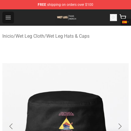
FREE
shipping on orders over $100
Wet Leg Shop - Official Wet Leg Merchandise Store
Open menu
Inicio
/
Wet Leg Cloth
/
Wet Leg Hats & Caps