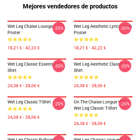
Mejores vendedores de productos
Wet Leg Chaise Lounge
Wet Leg Aesthetic Lyrics Black
-20%
-20%
Poster
Poster
18,21 € - 42,22 €
18,21 € - 42,22 €
Wet Leg Classic Essential T-
Wet Leg Aesthetic Classic T-
-20%
-20%
Shirt
Shirt
24,38 € - 28,06 €
24,38 € - 28,06 €
Wet Leg Classic T-Shirt
On The Chaise Longue With
-20%
-20%
Wet Leg Classic T-Shirt
24,38 € - 28,06 €
24,38 € - 28,06 €
Wet Leg Classic Pullover
Wet Leg Chaise Longue