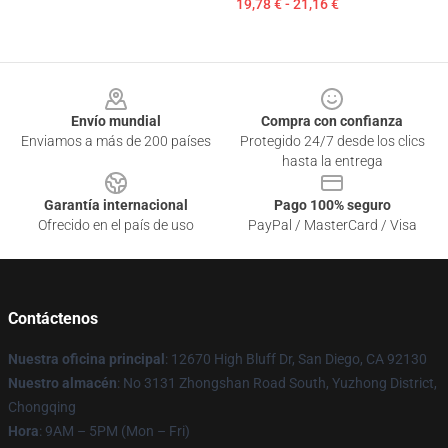
19,78 € - 21,16 €
Footer
Envío mundial
Compra con confianza
Enviamos a más de 200 países
Protegido 24/7 desde los clics
hasta la entrega
Garantía internacional
Pago 100% seguro
Ofrecido en el país de uso
PayPal / MasterCard / Visa
Contáctenos
Nuestra oficina principal
: 12670 High Bluff Dr, San Diego, CA 92130
Nuestro almacén
: No 3131 Zhongshan Road South, Yuzhong District,
Chongqing
Hora
: 9AM – 5PM (Mon – Fri)