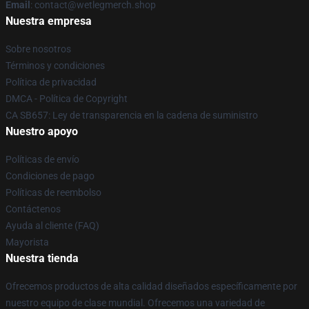
Email
: contact@wetlegmerch.shop
Nuestra empresa
Sobre nosotros
Términos y condiciones
Política de privacidad
DMCA - Política de Copyright
CA SB657: Ley de transparencia en la cadena de suministro
Nuestro apoyo
Políticas de envío
Condiciones de pago
Políticas de reembolso
Contáctenos
Ayuda al cliente (FAQ)
Mayorista
Nuestra tienda
Ofrecemos productos de alta calidad diseñados específicamente por
nuestro equipo de clase mundial. Ofrecemos una variedad de