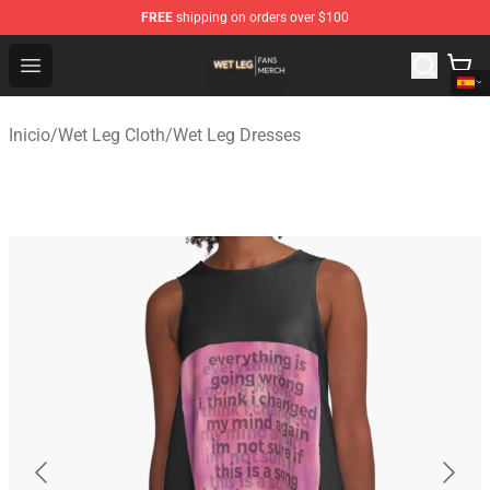
FREE
shipping on orders over $100
Wet Leg Shop - Official Wet Leg Merchandise Store
Open menu
Inicio
/
Wet Leg Cloth
/
Wet Leg Dresses