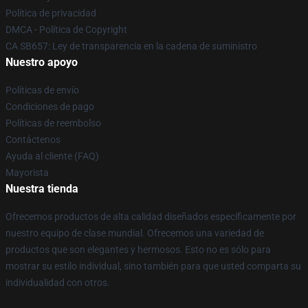
Política de privacidad
DMCA - Política de Copyright
CA SB657: Ley de transparencia en la cadena de suministro
Nuestro apoyo
Políticas de envío
Condiciones de pago
Políticas de reembolso
Contáctenos
Ayuda al cliente (FAQ)
Mayorista
Nuestra tienda
Ofrecemos productos de alta calidad diseñados específicamente por
nuestro equipo de clase mundial. Ofrecemos una variedad de
productos que son elegantes y hermosos. Esto no es sólo para
mostrar su estilo individual, sino también para que usted comparta su
individualidad con otros.