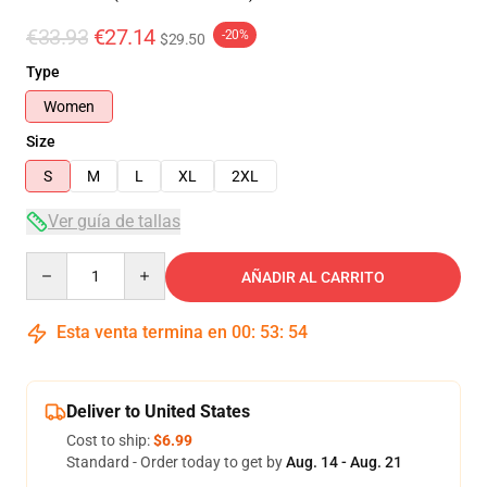
€33.93
€27.14
-20%
$29.50
Type
Women
Size
S
M
L
XL
2XL
Ver guía de tallas
Quantity
AÑADIR AL CARRITO
Esta venta termina en
00
:
53
:
54
Deliver to United States
Cost to ship:
$6.99
Standard - Order today to get by
Aug. 14 - Aug. 21