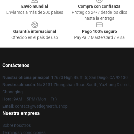
Envío mundial
Compra con confianza
Enviamos a más de 200 países
Protegido 24/7 desde los clics
hasta la entrega
Garantía internacional
Pago 100% seguro
Ofrecido en el país de uso
PayPal / MasterCard / Visa
Contáctenos
Nuestra oficina principal
: 12670 High Bluff Dr, San Diego, CA 92130
Nuestro almacén
: No 3131 Zhongshan Road South, Yuzhong District,
Chongqing
Hora
: 9AM – 5PM (Mon – Fri)
Email
: contact@wetlegmerch.shop
Nuestra empresa
Sobre nosotros
Términos y condiciones