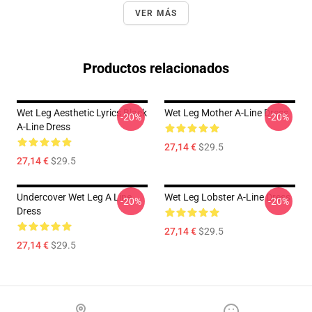
VER MÁS
Productos relacionados
Wet Leg Aesthetic Lyrics Black
Wet Leg Mother A-Line Dress
-20%
-20%
A-Line Dress
27,14 €
$29.5
27,14 €
$29.5
Undercover Wet Leg A Line
Wet Leg Lobster A-Line Dress
-20%
-20%
Dress
27,14 €
$29.5
27,14 €
$29.5
Footer