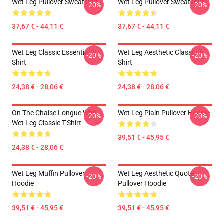
Wet Leg Pullover Sweatshirt
Wet Leg Pullover Sweatshirt
-20%
-20%
37,67 € - 44,11 €
37,67 € - 44,11 €
Wet Leg Classic Essential T-
Wet Leg Aesthetic Classic T-
-20%
-20%
Shirt
Shirt
24,38 € - 28,06 €
24,38 € - 28,06 €
On The Chaise Longue With
Wet Leg Plain Pullover Hoodie
-20%
-20%
Wet Leg Classic T-Shirt
39,51 € - 45,95 €
24,38 € - 28,06 €
Wet Leg Muffin Pullover
Wet Leg Aesthetic Quote
-20%
-20%
Hoodie
Pullover Hoodie
39,51 € - 45,95 €
39,51 € - 45,95 €